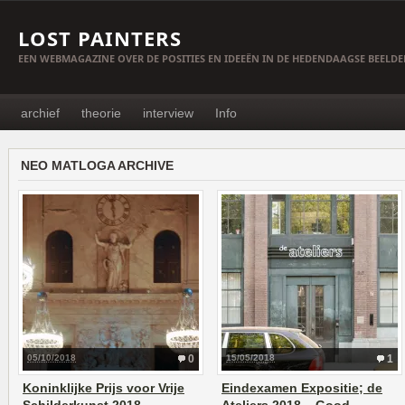
LOST PAINTERS
EEN WEBMAGAZINE OVER DE POSITIES EN IDEEËN IN DE HEDENDAAGSE BEELD
archief
theorie
interview
Info
NEO MATLOGA ARCHIVE
05/10/2018
0
15/05/2018
1
Koninklijke Prijs voor Vrije
Eindexamen Expositie; de