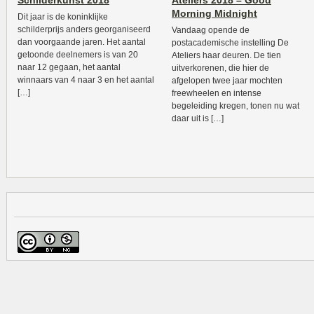
Schilderkunst 2018
Ateliers 2018 – Good
Morning Midnight
Dit jaar is de koninklijke
schilderprijs anders georganiseerd
Vandaag opende de
dan voorgaande jaren. Het aantal
postacademische instelling De
getoonde deelnemers is van 20
Ateliers haar deuren. De tien
naar 12 gegaan, het aantal
uitverkorenen, die hier de
winnaars van 4 naar 3 en het aantal
afgelopen twee jaar mochten
[…]
freewheelen en intense
begeleiding kregen, tonen nu wat
daar uit is […]