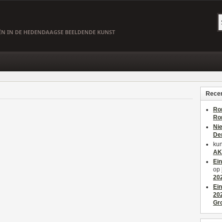
EËN IN DE HEDENDAAGSE BEELDENDE KUNST
Recen
Ro
Ro
Ni
De
kun
AK
Ei
op
20
Ei
20
Gr