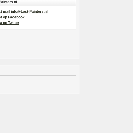
Painters.nl
t mail info@Lost-Painters.nl
st op Facebook
t op Twitter