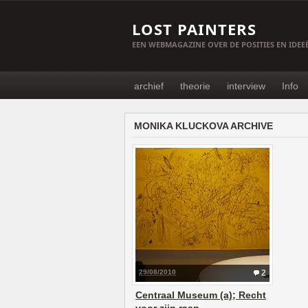
LOST PAINTERS
EEN WEBMAGAZINE OVER DE POSITIES EN IDE
archief
theorie
interview
Info
MONIKA KLUCKOVA ARCHIVE
29/08/2010
2
Centraal Museum (a); Recht