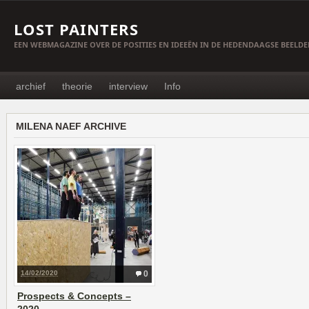
LOST PAINTERS
EEN WEBMAGAZINE OVER DE POSITIES EN IDEEËN IN DE HEDENDAAGSE BEELD
archief
theorie
interview
Info
MILENA NAEF ARCHIVE
14/02/2020
0
Prospects & Concepts –