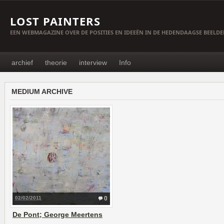
LOST PAINTERS
EEN WEBMAGAZINE OVER DE POSITIES EN IDEEËN IN DE HEDENDAAGSE BEELD
archief
theorie
interview
Info
MEDIUM ARCHIVE
02/02/2011
0
De Pont; George Meertens