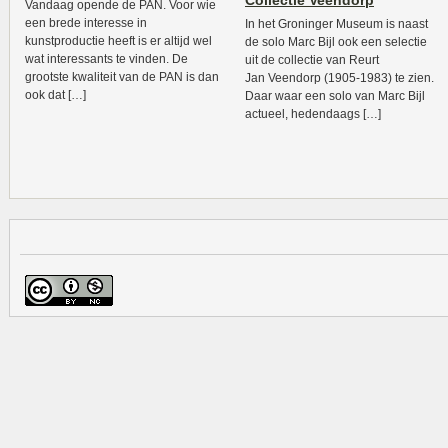
Collectie Veendorp
Vandaag opende de PAN. Voor wie
een brede interesse in
In het Groninger Museum is naast
kunstproductie heeft is er altijd wel
de solo Marc Bijl ook een selectie
wat interessants te vinden. De
uit de collectie van Reurt
grootste kwaliteit van de PAN is dan
Jan Veendorp (1905-1983) te zien.
ook dat […]
Daar waar een solo van Marc Bijl
actueel, hedendaags […]