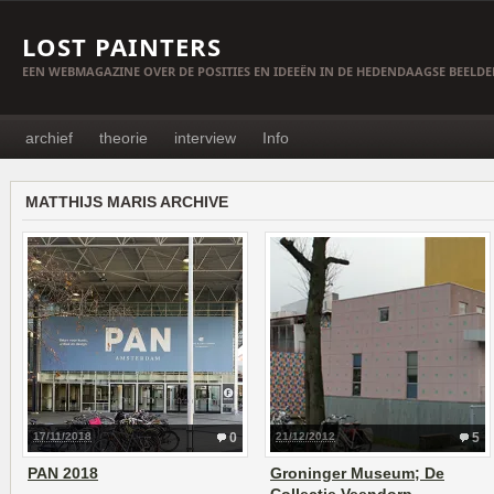
LOST PAINTERS
EEN WEBMAGAZINE OVER DE POSITIES EN IDEEËN IN DE HEDENDAAGSE BEELD
archief
theorie
interview
Info
MATTHIJS MARIS ARCHIVE
17/11/2018
0
21/12/2012
5
PAN 2018
Groninger Museum; De