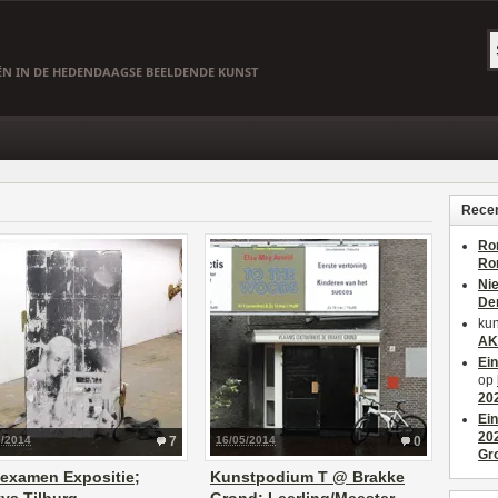
EËN IN DE HEDENDAAGSE BEELDENDE KUNST
Recen
Ro
Ro
Ni
De
kun
AK
Ei
op
20
Ei
20
7/2014
7
16/05/2014
0
Gr
examen Expositie;
Kunstpodium T @ Brakke