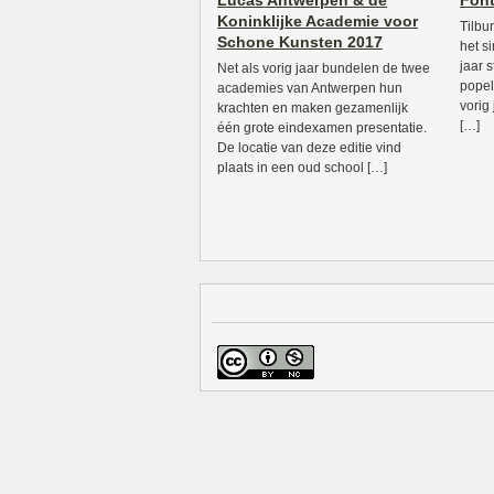
Lucas Antwerpen & de
Font
Koninklijke Academie voor
Tilbu
Schone Kunsten 2017
het s
jaar 
Net als vorig jaar bundelen de twee
popel
academies van Antwerpen hun
vorig
krachten en maken gezamenlijk
[…]
één grote eindexamen presentatie.
De locatie van deze editie vind
plaats in een oud school […]