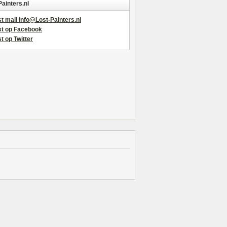
Painters.nl
t mail info@Lost-Painters.nl
st op Facebook
t op Twitter