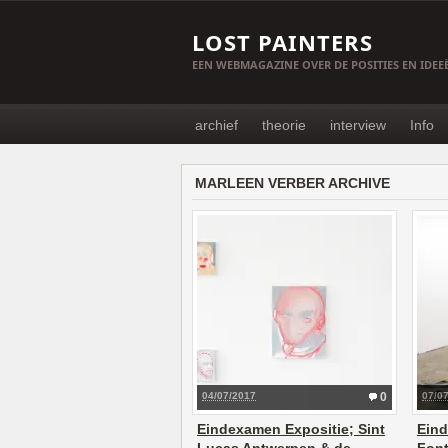
LOST PAINTERS
EEN WEBMAGAZINE OVER DE POSITIES EN IDE
archief
theorie
interview
Info
MARLEEN VERBER ARCHIVE
04/07/2017
0
07/0
Eindexamen Expositie; Sint
Eind