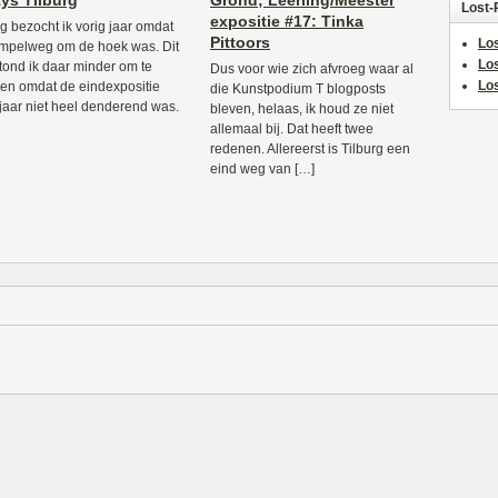
ys Tilburg
Grond; Leerling/Meester
Lost-
expositie #17: Tinka
rg bezocht ik vorig jaar omdat
Pittoors
Los
impelweg om de hoek was. Dit
Lo
stond ik daar minder om te
Dus voor wie zich afvroeg waar al
Los
en omdat de eindexpositie
die Kunstpodium T blogposts
 jaar niet heel denderend was.
bleven, helaas, ik houd ze niet
allemaal bij. Dat heeft twee
redenen. Allereerst is Tilburg een
eind weg van […]