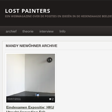
LOST PAINTERS
EEN WEBMAGAZINE OVER DE POSITIES EN IDEEËN IN DE HEDENDAAGSE BEELD
archief
theorie
interview
Info
MANDY NIEWÖHNER ARCHIVE
03/07/2011
2
Eindexamen Expositie; HKU