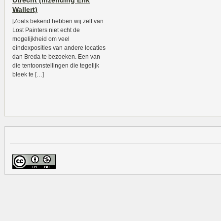
Utrecht (inzending Erik
Wallert)
[Zoals bekend hebben wij zelf van
Lost Painters niet echt de
mogelijkheid om veel
eindexposities van andere locaties
dan Breda te bezoeken. Een van
die tentoonstellingen die tegelijk
bleek te […]