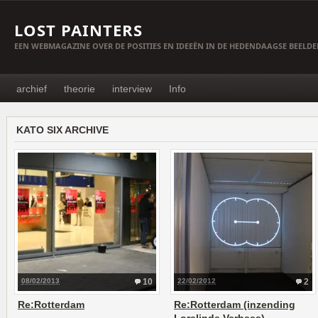
LOST PAINTERS
EEN WEBMAGAZINE OVER DE POSITIES EN IDEEËN IN DE HEDENDAAGSE BEELD
archief
theorie
interview
Info
KATO SIX ARCHIVE
08/02/2013
10
22/02/2012
2
Re:Rotterdam
Re:Rotterdam (inzending