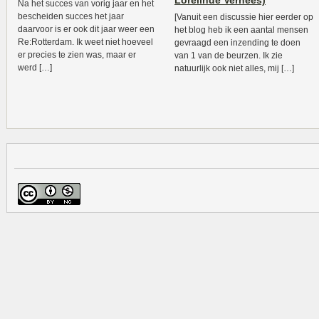
Lorelinde Verhees)
Na het succes van vorig jaar en het
bescheiden succes het jaar
[Vanuit een discussie hier eerder op
daarvoor is er ook dit jaar weer een
het blog heb ik een aantal mensen
Re:Rotterdam. Ik weet niet hoeveel
gevraagd een inzending te doen
er precies te zien was, maar er
van 1 van de beurzen. Ik zie
werd […]
natuurlijk ook niet alles, mij […]