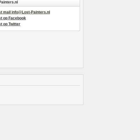
Painters.nl
t mail info@Lost-Painters.nl
st op Facebook
t op Twitter