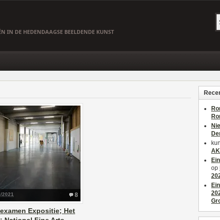
EËN IN DE HEDENDAAGSE BEELDENDE KUNST
Recen
Ro
Ro
Ni
De
kun
AK
Ei
op
20
Ei
20
3/2021
8
Gr
examen Expositie; Het