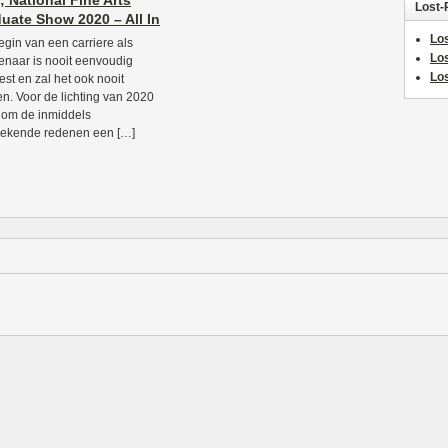
 National Fine Arts
Lost-
uate Show 2020 – All In
Los
egin van een carriere als
Lo
enaar is nooit eenvoudig
Los
st en zal het ook nooit
n. Voor de lichting van 2020
t om de inmiddels
ekende redenen een […]