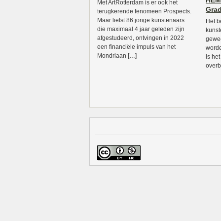
HEM;
Met ArtRotterdam is er ook het
Grad
terugkerende fenomeen Prospects.
Maar liefst 86 jonge kunstenaars
Het b
die maximaal 4 jaar geleden zijn
kunst
afgestudeerd, ontvingen in 2022
gewee
een financiële impuls van het
worde
Mondriaan […]
is he
overb