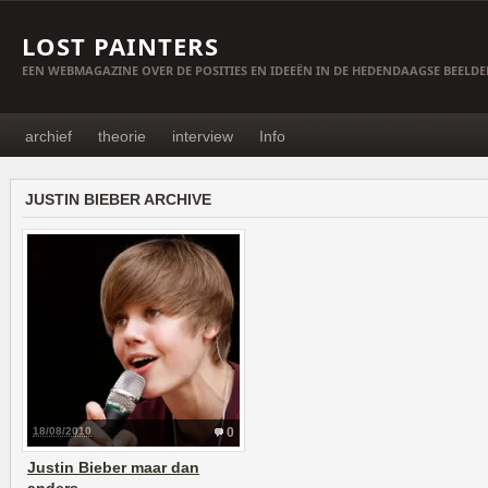
LOST PAINTERS
EEN WEBMAGAZINE OVER DE POSITIES EN IDEEËN IN DE HEDENDAAGSE BEELD
archief
theorie
interview
Info
JUSTIN BIEBER ARCHIVE
18/08/2010
0
Justin Bieber maar dan