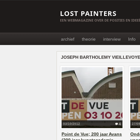
LOST PAINTERS
EEN WEBMAGAZINE OVER DE POSITIES EN IDE
archief
theorie
interview
Info
JOSEPH BARTHOLEMY VIEILLEVOYE
03/10/2012
4
27/0
Point de Vue; 200 jaar Avans
Onde