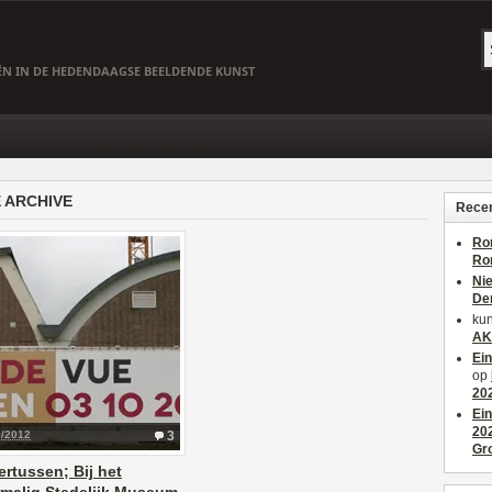
EËN IN DE HEDENDAAGSE BEELDENDE KUNST
 ARCHIVE
Recen
Ro
Ro
Ni
De
kun
AK
Ei
op
20
Ei
20
9/2012
3
Gr
rtussen; Bij het