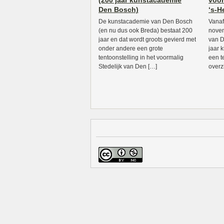
(200 jaar kunstacademie
voor
Den Bosch)
‘s-
De kunstacademie van Den Bosch
Vanaf
(en nu dus ook Breda) bestaat 200
novem
jaar en dat wordt groots gevierd met
van D
onder andere een grote
jaar 
tentoonstelling in het voormalig
een t
Stedelijk van Den […]
overz