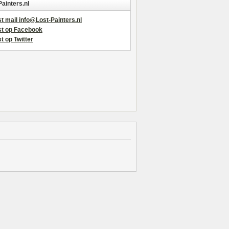
Painters.nl
t mail info@Lost-Painters.nl
st op Facebook
t op Twitter