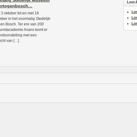
malig Stedelijk Museum
Lost-
Hertogenbosch…
Los
 3 oktober tot en met 18
Lo
ber in het voormalig Stedelijk
Los
en Bosch. Ter ere van 200
kunstacademie Avans komt er
entoonstelling met een
icht van […]