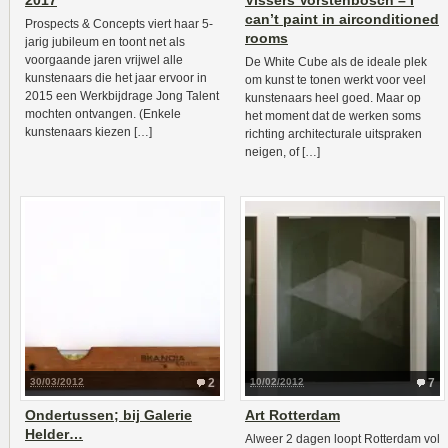
2017
Vissers Vorstenbosch – I
can’t paint in airconditioned
Prospects & Concepts viert haar 5-
rooms
jarig jubileum en toont net als
voorgaande jaren vrijwel alle
De White Cube als de ideale plek
kunstenaars die het jaar ervoor in
om kunst te tonen werkt voor veel
2015 een Werkbijdrage Jong Talent
kunstenaars heel goed. Maar op
mochten ontvangen. (Enkele
het moment dat de werken soms
kunstenaars kiezen […]
richting architecturale uitspraken
neigen, of […]
30/03/2012
2
10/02/2012
7
Ondertussen; bij Galerie
Art Rotterdam
Helder…
Alweer 2 dagen loopt Rotterdam vol