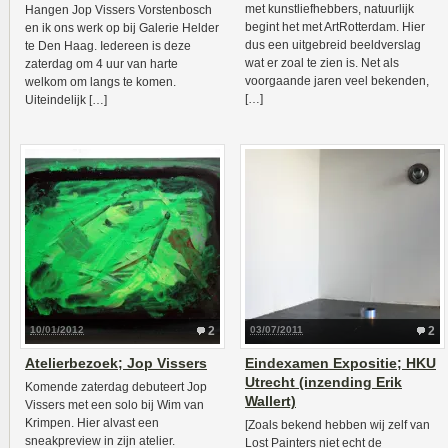
met kunstliefhebbers, natuurlijk
Hangen Jop Vissers Vorstenbosch
begint het met ArtRotterdam. Hier
en ik ons werk op bij Galerie Helder
dus een uitgebreid beeldverslag
te Den Haag. Iedereen is deze
wat er zoal te zien is. Net als
zaterdag om 4 uur van harte
voorgaande jaren veel bekenden,
welkom om langs te komen.
[…]
Uiteindelijk […]
10/01/2012
2
03/07/2011
2
Atelierbezoek; Jop Vissers
Eindexamen Expositie; HKU
Utrecht (inzending Erik
Komende zaterdag debuteert Jop
Wallert)
Vissers met een solo bij Wim van
Krimpen. Hier alvast een
[Zoals bekend hebben wij zelf van
sneakpreview in zijn atelier.
Lost Painters niet echt de