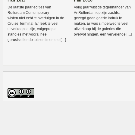
Fair 2017
Fair 2016
De laatste paar edities van
Vorig jaar wist de tegenhanger van
Rotterdam Contemporary
ArtRotterdam op zijn zachtst
wisten niet echt te overtuigen in de
gezegd geen goede indruk te
Cruise Terminal. Er leek te veel
maken. Er was simpelweg te veel
uitverkoop te zijn, volgepropte
uitverkoop bij de galeries die
standjes met vooral heel
overvol hingen, een vervelende […]
geruststellende tot sentimentele […]