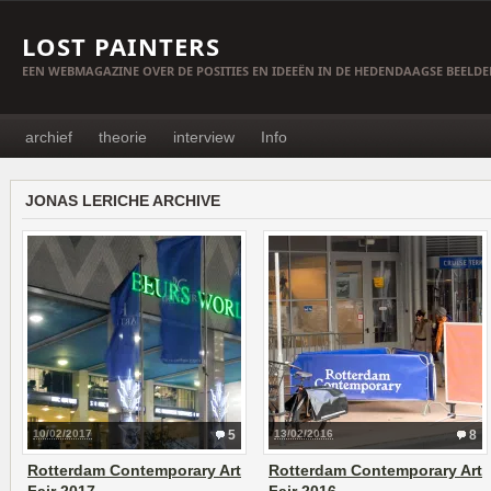
LOST PAINTERS
EEN WEBMAGAZINE OVER DE POSITIES EN IDEEËN IN DE HEDENDAAGSE BEELD
archief
theorie
interview
Info
JONAS LERICHE ARCHIVE
10/02/2017
5
13/02/2016
8
Rotterdam Contemporary Art
Rotterdam Contemporary Art