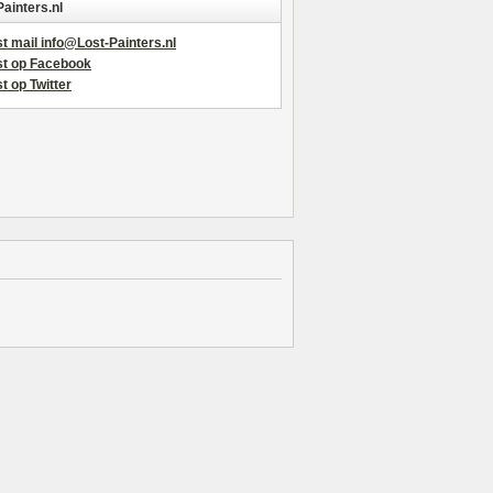
Painters.nl
t mail info@Lost-Painters.nl
st op Facebook
t op Twitter