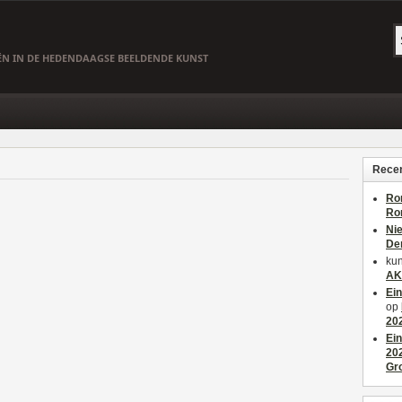
EËN IN DE HEDENDAAGSE BEELDENDE KUNST
Recen
Ro
Ro
Ni
De
kun
AK
Ei
op
20
Ei
20
Gr