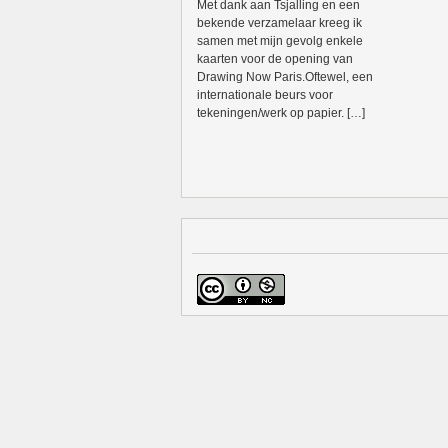
Met dank aan Tsjalling en een
bekende verzamelaar kreeg ik
samen met mijn gevolg enkele
kaarten voor de opening van
Drawing Now Paris.Oftewel, een
internationale beurs voor
tekeningen/werk op papier. […]