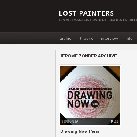
LOST PAINTERS
EEN WEBMAGAZINE OVER DE POSITIES EN IDE
archief
theorie
interview
Info
JEROME ZONDER ARCHIVE
11/04/2013
21
Drawing Now Paris