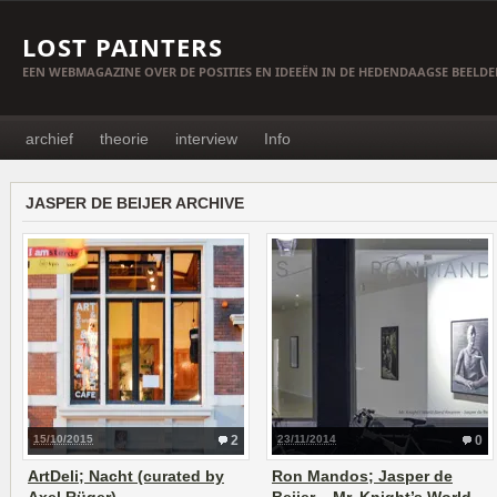
LOST PAINTERS
EEN WEBMAGAZINE OVER DE POSITIES EN IDEEËN IN DE HEDENDAAGSE BEELD
archief
theorie
interview
Info
JASPER DE BEIJER ARCHIVE
15/10/2015
2
23/11/2014
0
ArtDeli; Nacht (curated by
Ron Mandos; Jasper de