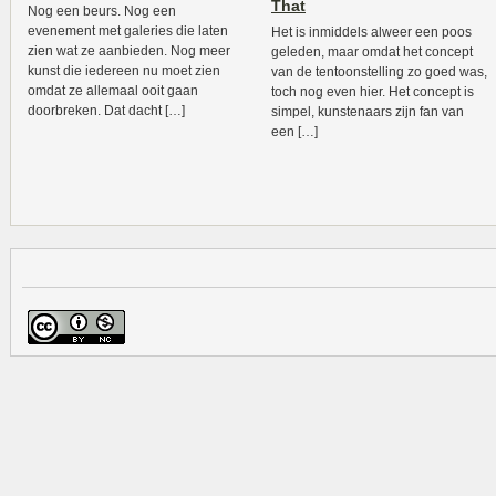
That
Nog een beurs. Nog een
evenement met galeries die laten
Het is inmiddels alweer een poos
zien wat ze aanbieden. Nog meer
geleden, maar omdat het concept
kunst die iedereen nu moet zien
van de tentoonstelling zo goed was,
omdat ze allemaal ooit gaan
toch nog even hier. Het concept is
doorbreken. Dat dacht […]
simpel, kunstenaars zijn fan van
een […]