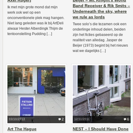
Axel Rüger)
Beijer – Mr. Knight’s World
Band Receiver & Rik Smits –
Ik met mijn grote mond dat mijn
Underneath the sky, where
werk ook wel op een
we rule as lords
onconventionele plek mag hangen.
Niet lang geleden was ik bij ArtDeli
Twee solo’s die tezamen ook een
alwaar Hester Alberdingk Thijm de
onderlinge inhoud delen, beiden
tentoonstelling Pudding […]
zijn het ficties gebaseerd op de
realiteit van alledag. Jasper de
Beijer (1973) begint bij het nieuws
wat we dagelijks […]
03/10/2013
2
12/11/2011
6
Art The Hague
NEST – I Should Have Done