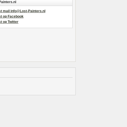
Painters.nl
t mail info@Lost-Painters.nl
st op Facebook
t op Twitter