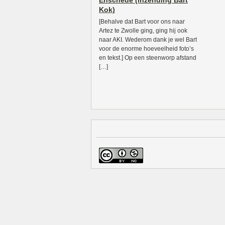
Enschede (inzending Bart
Kok)
[Behalve dat Bart voor ons naar
Artez te Zwolle ging, ging hij ook
naar AKI. Wederom dank je wel Bart
voor de enorme hoeveelheid foto’s
en tekst.] Op een steenworp afstand
[…]