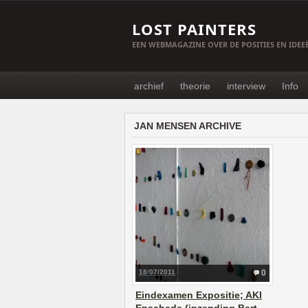
LOST PAINTERS
EEN WEBMAGAZINE OVER DE POSITIES EN IDE
archief
theorie
interview
Info
JAN MENSEN ARCHIVE
18/07/2011
0
Eindexamen Expositie; AKI