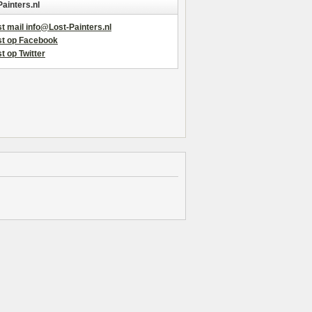
Painters.nl
t mail info@Lost-Painters.nl
st op Facebook
t op Twitter