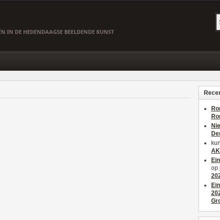
EËN IN DE HEDENDAAGSE BEELDENDE KUNST
Recen
Ro
Ro
Ni
De
kun
AK
Ei
op
20
Ei
20
Gr