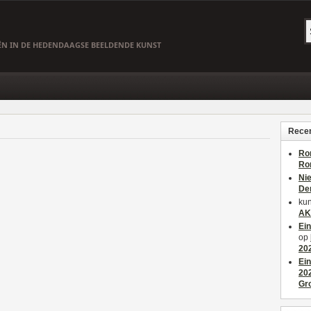
EËN IN DE HEDENDAAGSE BEELDENDE KUNST
Recen
Ro
Ro
Ni
De
kun
AK
Ei
op
20
Ei
20
Gr