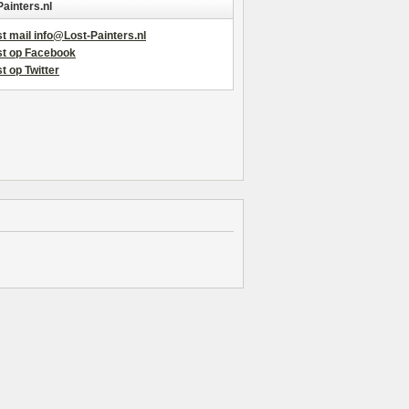
Painters.nl
t mail info@Lost-Painters.nl
st op Facebook
t op Twitter