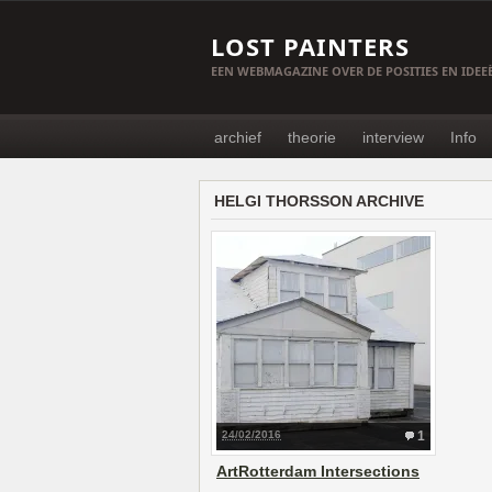
LOST PAINTERS
EEN WEBMAGAZINE OVER DE POSITIES EN IDE
archief
theorie
interview
Info
HELGI THORSSON ARCHIVE
24/02/2016
1
ArtRotterdam Intersections