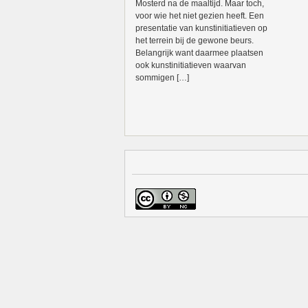
Mosterd na de maaltijd. Maar toch,
voor wie het niet gezien heeft. Een
presentatie van kunstinitiatieven op
het terrein bij de gewone beurs.
Belangrijk want daarmee plaatsen
ook kunstinitiatieven waarvan
sommigen […]