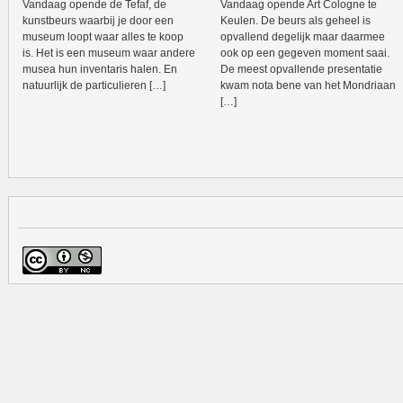
Vandaag opende de Tefaf, de
Vandaag opende Art Cologne te
kunstbeurs waarbij je door een
Keulen. De beurs als geheel is
museum loopt waar alles te koop
opvallend degelijk maar daarmee
is. Het is een museum waar andere
ook op een gegeven moment saai.
musea hun inventaris halen. En
De meest opvallende presentatie
natuurlijk de particulieren […]
kwam nota bene van het Mondriaan
[…]