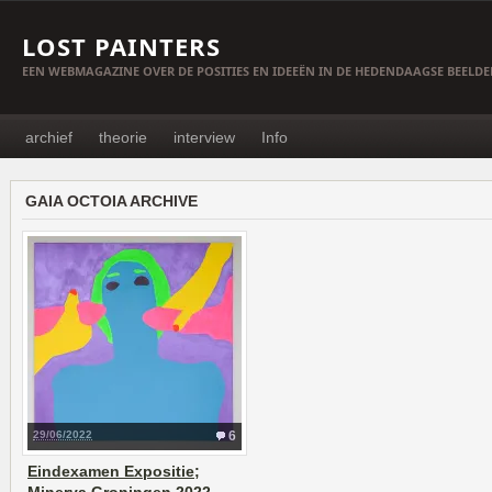
LOST PAINTERS
EEN WEBMAGAZINE OVER DE POSITIES EN IDEEËN IN DE HEDENDAAGSE BEELD
archief
theorie
interview
Info
GAIA OCTOIA ARCHIVE
29/06/2022
6
Eindexamen Expositie;