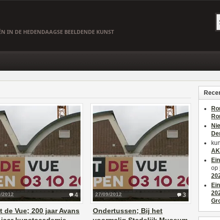
EËN IN DE HEDENDAAGSE BEELDENDE KUNST
Recen
Ro
Ro
Ni
De
kun
AK
Ei
op
20
Ei
20
0/2012
4
27/09/2012
3
Gr
t de Vue; 200 jaar Avans
Ondertussen; Bij het