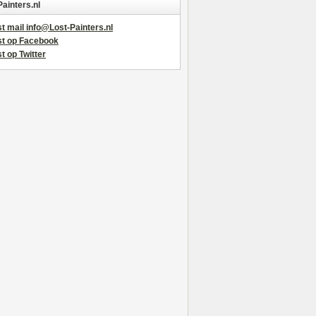
Painters.nl
t mail info@Lost-Painters.nl
st op Facebook
t op Twitter