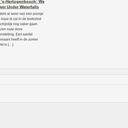
 ‘s-Hertogenbosch; We
er Under Waterfalls
dels al weer van een poosje
, maar ik zal in de toekomst
chijnlijk nog vaker gaan
jzen naar deze
onstelling. Een aantal
enaars heeft in de zomer
kt in […]