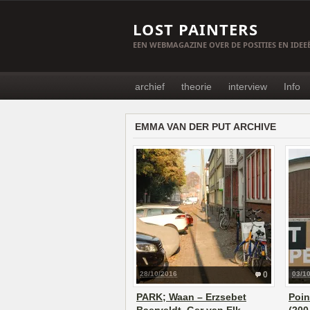
LOST PAINTERS
EEN WEBMAGAZINE OVER DE POSITIES EN IDE
archief
theorie
interview
Info
EMMA VAN DER PUT ARCHIVE
28/10/2016
0
03/1
PARK; Waan – Erzsebet
Poin