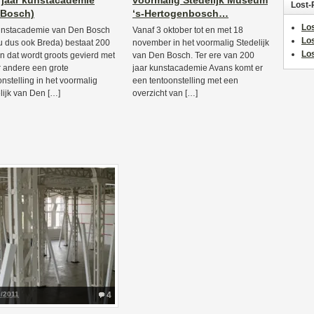
 jaar kunstacademie
voormalig Stedelijk Museum
Lost-
 Bosch)
‘s-Hertogenbosch…
Los
unstacademie van Den Bosch
Vanaf 3 oktober tot en met 18
Lo
u dus ook Breda) bestaat 200
november in het voormalig Stedelijk
Los
en dat wordt groots gevierd met
van Den Bosch. Ter ere van 200
 andere een grote
jaar kunstacademie Avans komt er
onstelling in het voormalig
een tentoonstelling met een
lijk van Den […]
overzicht van […]
9/2011
4