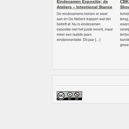
Eindexamen Expositie; de
CBK
Ateliers – Intentional Stance
Show
De eindexamens komen er weer
Inmid
aan en De Ateliers trappen wat dat
terug
betreft af. Nu is eindexamen
waars
expositie niet het juiste woord, maar
verwi
meer een laatste jaars
tento
eindpresentatie. Dit jaar […]
kunst
gewer