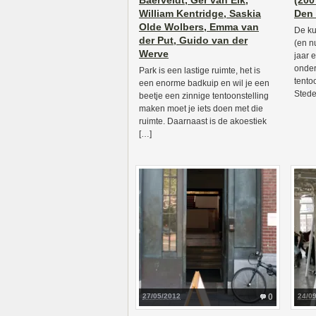
Baerveldt, Ger van Elk,
(200
William Kentridge, Saskia
Den
Olde Wolbers, Emma van
De k
der Put, Guido van der
(en n
Werve
jaar 
onder
Park is een lastige ruimte, het is
tento
een enorme badkuip en wil je een
Stede
beetje een zinnige tentoonstelling
maken moet je iets doen met die
ruimte. Daarnaast is de akoestiek
[…]
27/05/2012
0
24/0