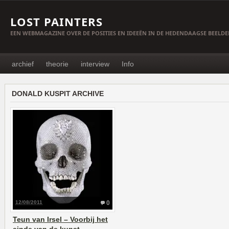
LOST PAINTERS
EEN WEBMAGAZINE OVER DE POSITIES EN IDEEËN IN DE HEDENDAAGSE BEELD
archief
theorie
interview
Info
DONALD KUSPIT ARCHIVE
12/08/2011
0
Teun van Irsel – Voorbij het