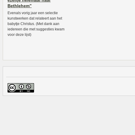
ezeltje helemaal naar
Bethlehem”
Evenals vorig jaar een selectie
kunstwerken dat relateert aan het
babytje Christus. (Met dank aan
iedereen die met suggesties kwam
voor deze lijst)