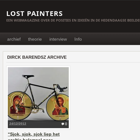
LOST PAINTERS
EEN WEBMAGAZINE OVER DE POSITIES EN IDEEËN IN DE HEDENDAAGSE BEELD
archief
theorie
interview
Info
DIRCK BARENDSZ ARCHIVE
24/12/2012
0
“Sjok, sjok, sjok liep het