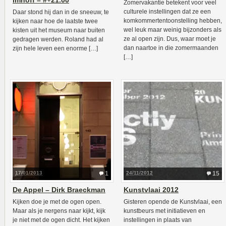
Imhoff – #+21.00
Zomervakantie betekent voor veel
culturele instellingen dat ze een
Daar stond hij dan in de sneeuw, te
komkommertentoonstelling hebben,
kijken naar hoe de laatste twee
wel leuk maar weinig bijzonders als
kisten uit het museum naar buiten
ze al open zijn. Dus, waar moet je
gedragen werden. Roland had al
dan naartoe in die zomermaanden
zijn hele leven een enorme […]
[…]
17/01/2013
1
24/11/2012
15
De Appel – Dirk Braeckman
Kunstvlaai 2012
Kijken doe je met de ogen open.
Gisteren opende de Kunstvlaai, een
Maar als je nergens naar kijkt, kijk
kunstbeurs met initiatieven en
je niet met de ogen dicht. Het kijken
instellingen in plaats van