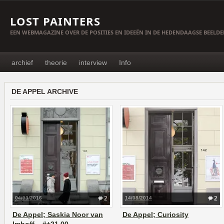
LOST PAINTERS
EEN WEBMAGAZINE OVER DE POSITIES EN IDEEËN IN DE HEDENDAAGSE BEELD
archief
theorie
interview
Info
DE APPEL ARCHIVE
04/03/2016
2
14/08/2014
2
De Appel; Saskia Noor van
De Appel; Curiosity