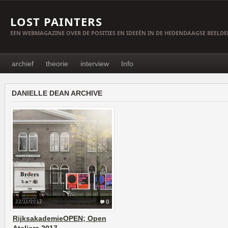
LOST PAINTERS
EEN WEBMAGAZINE OVER DE POSITIES EN IDEEËN IN DE HEDENDAAGSE BEELD
archief
theorie
interview
Info
DANIELLE DEAN ARCHIVE
22/11/2017
0
RijksakademieOPEN; Open