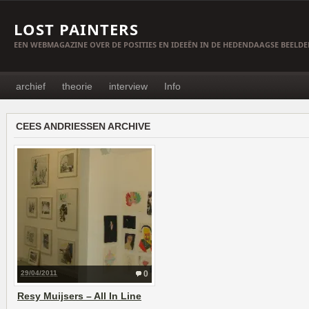
LOST PAINTERS
EEN WEBMAGAZINE OVER DE POSITIES EN IDEEËN IN DE HEDENDAAGSE BEELD
archief
theorie
interview
Info
CEES ANDRIESSEN ARCHIVE
29/04/2011
0
Resy Muijsers – All In Line