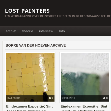
LOST PAINTERS
EEN WEBMAGAZINE OVER DE POSITIES EN IDEEËN IN DE HEDENDAAGSE BEELD
archief
theorie
interview
Info
BORRE VAN DER HOEVEN ARCHIVE
07/07/2011
9
20/06/2011
8
Eindexamen Expositie; Sint
Eindexamen Expositie; Sint