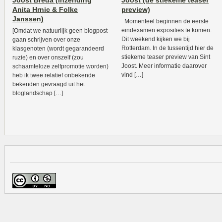
Joost Breda (inzending
Joost (de stiekeme teaser
Anita Hrnic & Folke
preview)
Janssen)
Momenteel beginnen de eerste
eindexamen exposities te komen.
[Omdat we natuurlijk geen blogpost
Dit weekend kijken we bij
gaan schrijven over onze
Rotterdam. In de tussentijd hier de
klasgenoten (wordt gegarandeerd
stiekeme teaser preview van Sint
ruzie) en over onszelf (zou
Joost. Meer informatie daarover
schaamteloze zelfpromotie worden)
vind […]
heb ik twee relatief onbekende
bekenden gevraagd uit het
bloglandschap […]