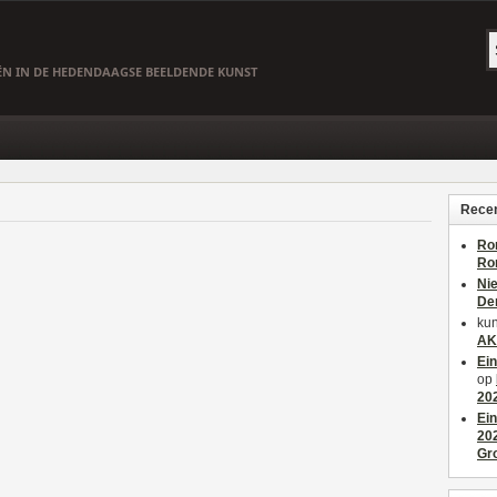
EËN IN DE HEDENDAAGSE BEELDENDE KUNST
Recen
Ro
Ro
Ni
De
kun
AK
Ei
op
20
Ei
20
Gr