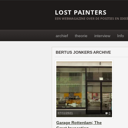
LOST PAINTERS
EEN WEBMAGAZINE OVER DE POSITIES EN IDE
archief
theorie
interview
Info
BERTUS JONKERS ARCHIVE
07/11/2021
0
Garage Rotterdam; The