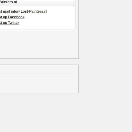
Painters.nl
t mail info@Lost-Painters.nl
st op Facebook
t op Twitter