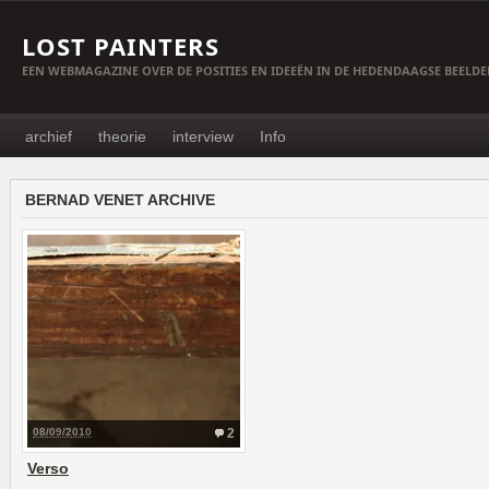
LOST PAINTERS
EEN WEBMAGAZINE OVER DE POSITIES EN IDEEËN IN DE HEDENDAAGSE BEELD
archief
theorie
interview
Info
BERNAD VENET ARCHIVE
08/09/2010
2
Verso