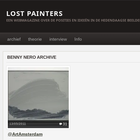
LOST PAINTERS
EEN WEBMAGAZINE OVER DE POSITIES EN IDEEËN IN DE HEDENDAAGSE BEELD
archief
theorie
interview
Info
BENNY NERO ARCHIVE
13/05/2011
31
@ArtAmsterdam