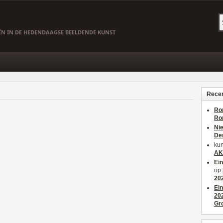
EËN IN DE HEDENDAAGSE BEELDENDE KUNST
Recen
Ro
Ro
Ni
De
kun
AK
Ei
op
20
Ei
20
Gr