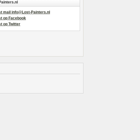
Painters.nl
t mail info@Lost-Painters.nl
st op Facebook
t op Twitter