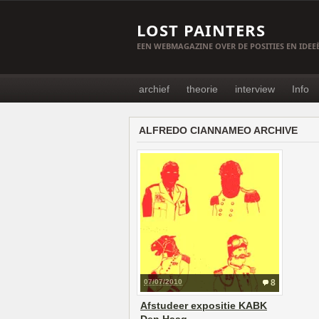
LOST PAINTERS
EEN WEBMAGAZINE OVER DE POSITIES EN IDE
archief
theorie
interview
Info
ALFREDO CIANNAMEO ARCHIVE
07/07/2010
8
Afstudeer expositie KABK