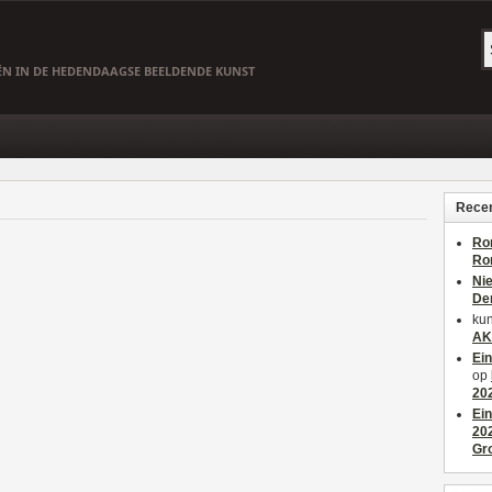
EËN IN DE HEDENDAAGSE BEELDENDE KUNST
Recen
Ro
Ro
Ni
De
kun
AK
Ei
op
20
Ei
20
Gr