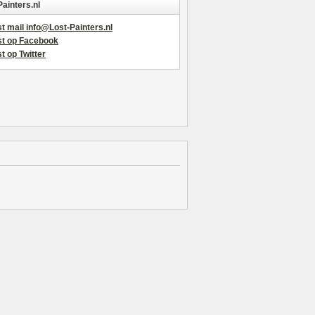
Painters.nl
t mail info@Lost-Painters.nl
st op Facebook
t op Twitter