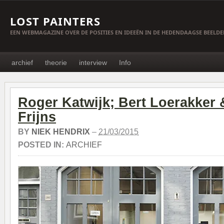
LOST PAINTERS
EEN WEBMAGAZINE OVER DE POSITIES EN IDEEËN IN DE HEDENDAAGSE BEELD
archief
theorie
interview
Info
Roger Katwijk; Bert Loerakker 
Frijns
BY
NIEK HENDRIX
–
21/03/2015
POSTED IN:
ARCHIEF