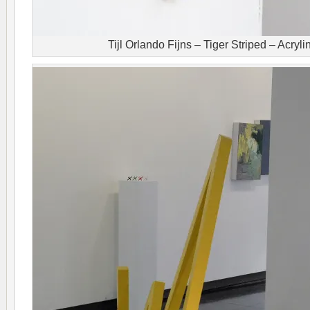
Tijl Orlando Fijns – Tiger Striped – Acryl