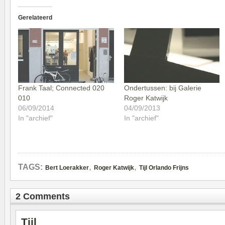
Gerelateerd
Frank Taal; Connected 020
Ondertussen: bij Galerie
010
Roger Katwijk
06/09/2014
04/09/2013
In "archief"
In "archief"
,
,
TAGS:
Bert Loerakker
Roger Katwijk
Tijl Orlando Frijns
2 Comments
Tijl