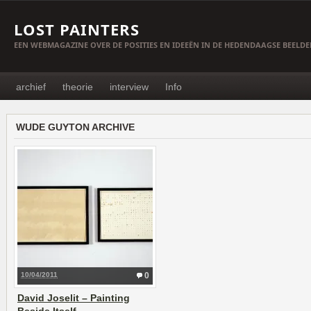
LOST PAINTERS
EEN WEBMAGAZINE OVER DE POSITIES EN IDEEËN IN DE HEDENDAAGSE BEELD
archief
theorie
interview
Info
WUDE GUYTON ARCHIVE
10/04/2011
0
David Joselit – Painting