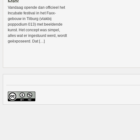
Expo
Vandaag opende dan officieel het
Incubate festival in het Faxx-
gebouw in Tilburg (vlakbij
poppodium 013) met beeldende
kunst. Het concept was simpel,
alles wat er ingestuurd werd, wordt
geëxposeerd. Dat […]