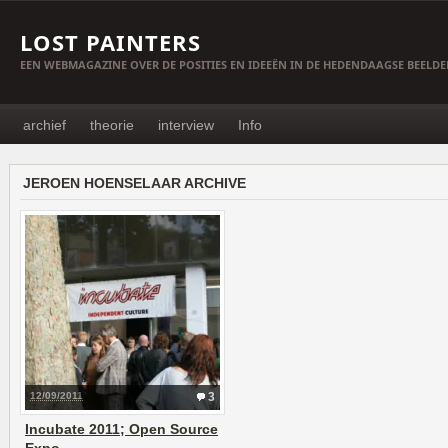
LOST PAINTERS
EEN WEBMAGAZINE OVER DE POSITIES EN IDEEËN IN DE HEDENDAAGSE BEELD
archief
theorie
interview
Info
JEROEN HOENSELAAR ARCHIVE
12/09/2011
3
Incubate 2011; Open Source