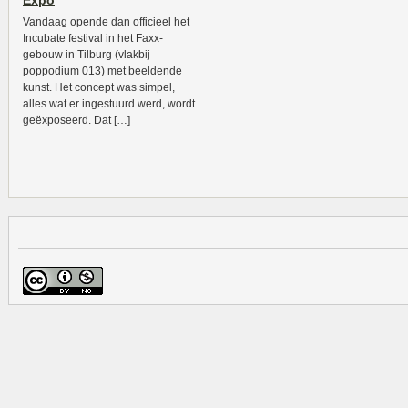
Expo
Vandaag opende dan officieel het
Incubate festival in het Faxx-
gebouw in Tilburg (vlakbij
poppodium 013) met beeldende
kunst. Het concept was simpel,
alles wat er ingestuurd werd, wordt
geëxposeerd. Dat […]