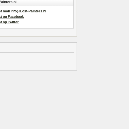
Painters.nl
t mail info@Lost-Painters.nl
st op Facebook
t op Twitter