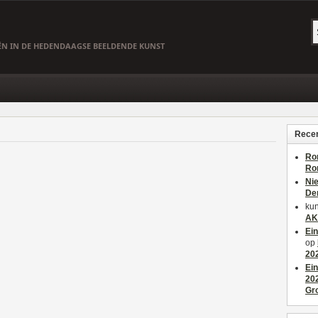
EËN IN DE HEDENDAAGSE BEELDENDE KUNST
Recen
Ro
Ro
Ni
De
kun
AK
Ei
op
20
Ei
20
Gr