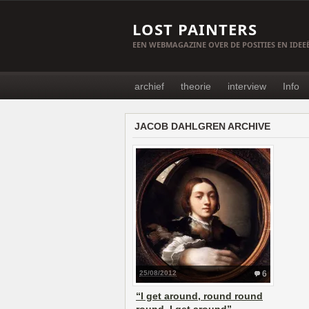
LOST PAINTERS
EEN WEBMAGAZINE OVER DE POSITIES EN IDE
archief
theorie
interview
Info
JACOB DAHLGREN ARCHIVE
25/08/2012
6
“I get around, round round