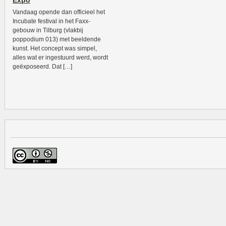
Expo
Vandaag opende dan officieel het
Incubate festival in het Faxx-
gebouw in Tilburg (vlakbij
poppodium 013) met beeldende
kunst. Het concept was simpel,
alles wat er ingestuurd werd, wordt
geëxposeerd. Dat […]