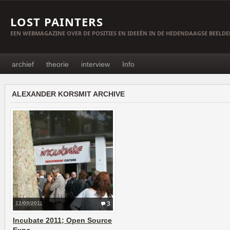
LOST PAINTERS
EEN WEBMAGAZINE OVER DE POSITIES EN IDEEËN IN DE HEDENDAAGSE BEELD
archief
theorie
interview
Info
ALEXANDER KORSMIT ARCHIVE
12/09/2011
3
Incubate 2011; Open Source