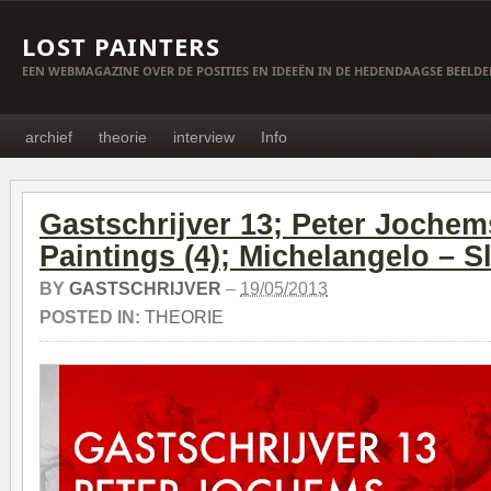
LOST PAINTERS
EEN WEBMAGAZINE OVER DE POSITIES EN IDEEËN IN DE HEDENDAAGSE BEELD
archief
theorie
interview
Info
Gastschrijver 13; Peter Jochem
Paintings (4); Michelangelo – S
BY
GASTSCHRIJVER
–
19/05/2013
POSTED IN:
THEORIE