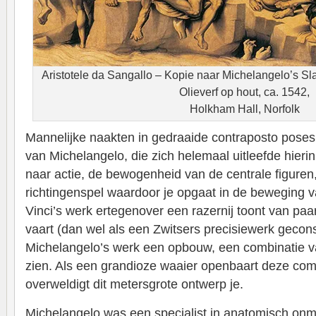
Aristotele da Sangallo – Kopie naar Michelangelo’s S
Olieverf op hout, ca. 1542,
Holkham Hall, Norfolk
Mannelijke naakten in gedraaide contraposto poses
van Michelangelo, die zich helemaal uitleefde hieri
naar actie, de bewogenheid van de centrale figure
richtingenspel waardoor je opgaat in de beweging va
Vinci’s werk ertegenover een razernij toont van paa
vaart (dan wel als een Zwitsers precisiewerk geconst
Michelangelo’s werk een opbouw, een combinatie v
zien. Als een grandioze waaier openbaart deze comp
overweldigt dit metersgrote ontwerp je.
Michelangelo was een specialist in anatomisch onmo