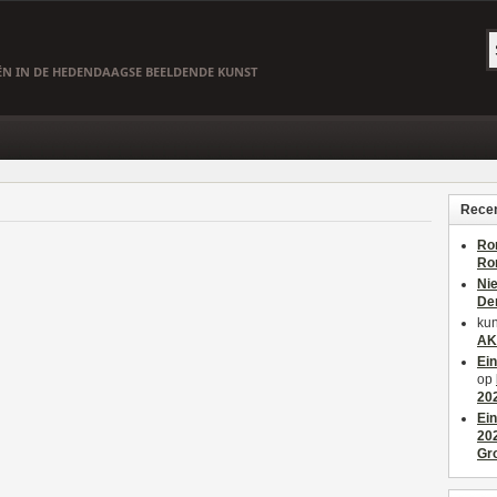
EËN IN DE HEDENDAAGSE BEELDENDE KUNST
Recen
Ro
Ro
Ni
De
kun
AK
Ei
op
20
Ei
20
Gr