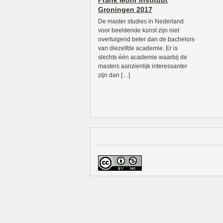
Frank Mohr Instituut
Groningen 2017
De master studies in Nederland
voor beeldende kunst zijn niet
overtuigend beter dan de bachelors
van diezelfde academie. Er is
slechts één academie waarbij de
masters aanzienlijk interessanter
zijn dan […]