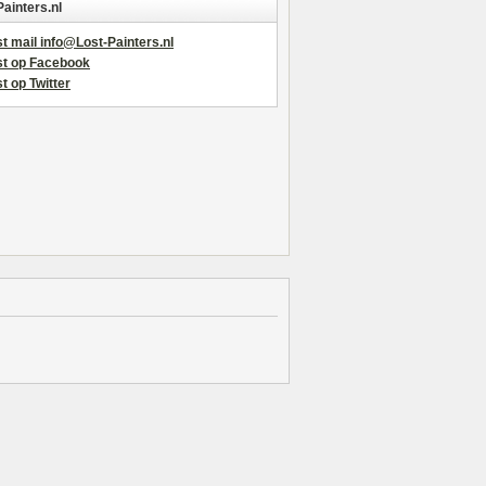
Painters.nl
t mail info@Lost-Painters.nl
st op Facebook
t op Twitter