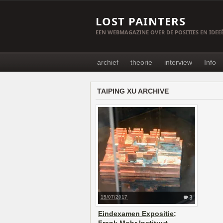
LOST PAINTERS
EEN WEBMAGAZINE OVER DE POSITIES EN IDE
archief
theorie
interview
Info
TAIPING XU ARCHIVE
15/07/2017
3
Eindexamen Expositie;