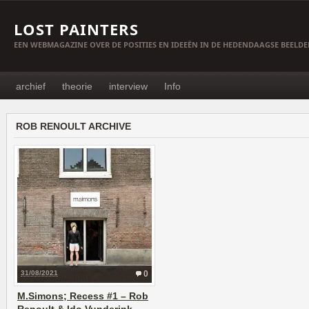
LOST PAINTERS
EEN WEBMAGAZINE OVER DE POSITIES EN IDEEËN IN DE HEDENDAAGSE BEELD
archief
theorie
interview
Info
ROB RENOULT ARCHIVE
31/08/2021
0
M.Simons; Recess #1 – Rob