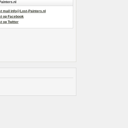
Painters.nl
t mail info@Lost-Painters.nl
st op Facebook
t op Twitter