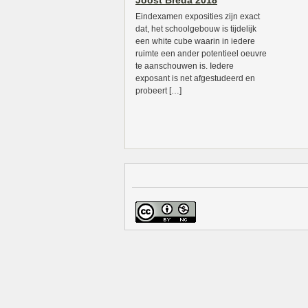
Joost Breda 2018
Eindexamen exposities zijn exact
dat, het schoolgebouw is tijdelijk
een white cube waarin in iedere
ruimte een ander potentieel oeuvre
te aanschouwen is. Iedere
exposant is net afgestudeerd en
probeert […]