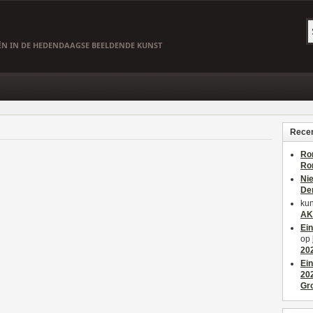
EËN IN DE HEDENDAAGSE BEELDENDE KUNST
Recen
Ro
Ro
Ni
De
kun
AK
Ei
op
20
Ei
20
Gr