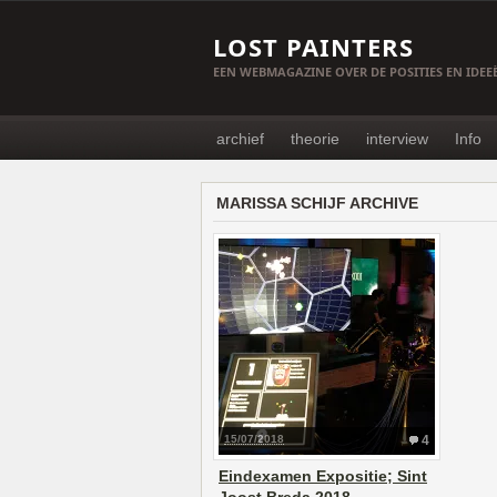
LOST PAINTERS
EEN WEBMAGAZINE OVER DE POSITIES EN IDE
archief
theorie
interview
Info
MARISSA SCHIJF ARCHIVE
15/07/2018
4
Eindexamen Expositie; Sint