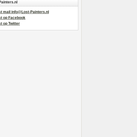
Painters.nl
t mail info@Lost-Painters.nl
st op Facebook
t op Twitter