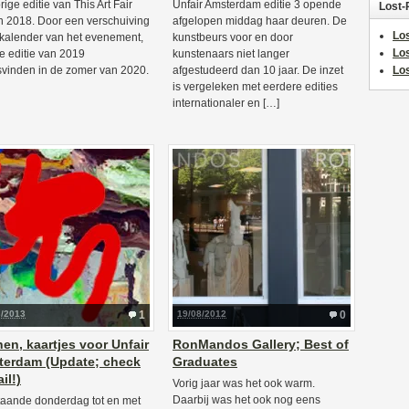
rige editie van This Art Fair
Unfair Amsterdam editie 3 opende
Lost-
n 2018. Door een verschuiving
afgelopen middag haar deuren. De
Los
 kalender van het evenement,
kunstbeurs voor en door
Lo
e editie van 2019
kunstenaars niet langer
svinden in de zomer van 2020.
afgestudeerd dan 10 jaar. De inzet
Los
is vergeleken met eerdere edities
internationaler en […]
3/2013
1
19/08/2012
0
en, kaartjes voor Unfair
RonMandos Gallery; Best of
erdam (Update; check
Graduates
il!)
Vorig jaar was het ook warm.
Daarbij was het ook nog eens
aande donderdag tot en met