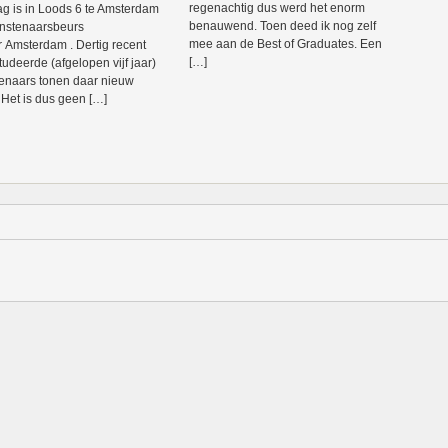
regenachtig dus werd het enorm
g is in Loods 6 te Amsterdam
benauwend. Toen deed ik nog zelf
nstenaarsbeurs
mee aan de Best of Graduates. Een
r Amsterdam . Dertig recent
[…]
tudeerde (afgelopen vijf jaar)
enaars tonen daar nieuw
 Het is dus geen […]