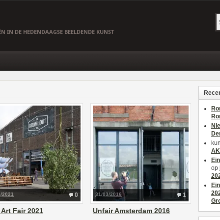
EËN IN DE HEDENDAAGSE BEELDENDE KUNST
Recen
Ro
Ro
Ni
De
kun
AK
Ei
op
20
Ei
20
8/2021
0
31/03/2016
1
Gr
 Art Fair 2021
Unfair Amsterdam 2016