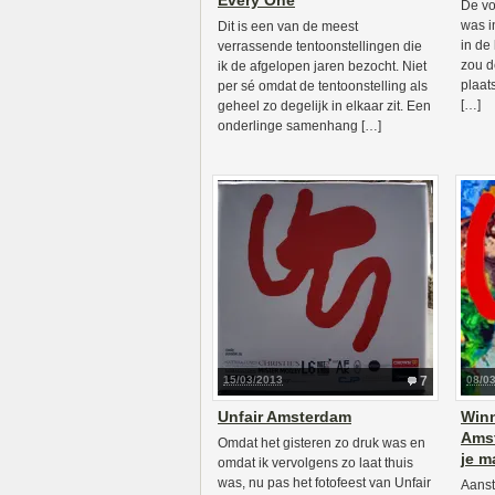
Every One
De vo
was i
Dit is een van de meest
in de
verrassende tentoonstellingen die
zou d
ik de afgelopen jaren bezocht. Niet
plaat
per sé omdat de tentoonstelling als
[…]
geheel zo degelijk in elkaar zit. Een
onderlinge samenhang […]
15/03/2013
7
08/0
Unfair Amsterdam
Winn
Amst
Omdat het gisteren zo druk was en
je ma
omdat ik vervolgens zo laat thuis
was, nu pas het fotofeest van Unfair
Aanst