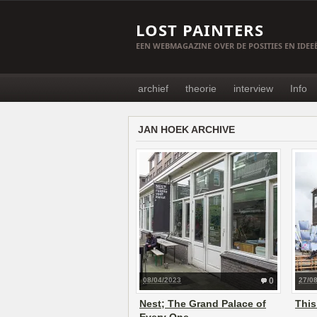
LOST PAINTERS
EEN WEBMAGAZINE OVER DE POSITIES EN IDE
archief
theorie
interview
Info
JAN HOEK ARCHIVE
08/04/2023
0
27/0
Nest; The Grand Palace of
This