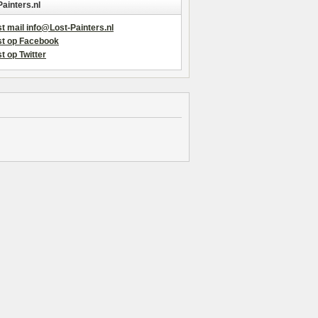
Painters.nl
t mail info@Lost-Painters.nl
st op Facebook
t op Twitter