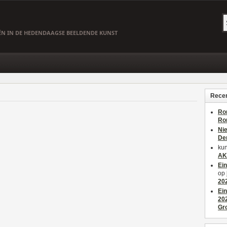
EËN IN DE HEDENDAAGSE BEELDENDE KUNST
Recen
Ro
Ro
Ni
De
kun
AK
Ei
op
20
Ei
20
Gr