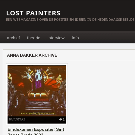
LOST PAINTERS
EEN WEBMAGAZINE OVER DE POSITIES EN IDEEËN IN DE HEDENDAAGSE BEELD
archief
theorie
interview
Info
ANNA BAKKER ARCHIVE
06/07/2022
1
Eindexamen Expositie; Sint