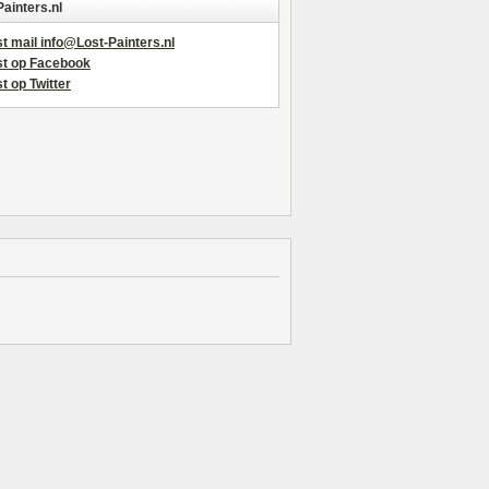
Painters.nl
t mail info@Lost-Painters.nl
st op Facebook
t op Twitter