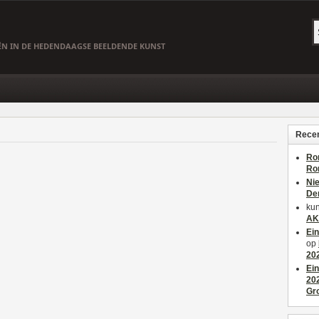
EËN IN DE HEDENDAAGSE BEELDENDE KUNST
Recen
Ro
Ro
Ni
De
kun
AK
Ei
op
20
Ei
20
Gr