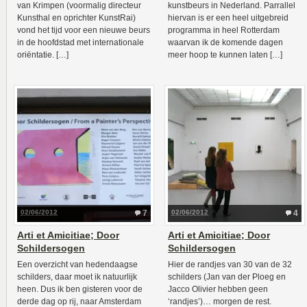
van Krimpen (voormalig directeur
kunstbeurs in Nederland. Parrallel
Kunsthal en oprichter KunstRai)
hiervan is er een heel uitgebreid
vond het tijd voor een nieuwe beurs
programma in heel Rotterdam
in de hoofdstad met internationale
waarvan ik de komende dagen
oriëntatie. […]
meer hoop te kunnen laten […]
02/06/2012
7
02/06/2012
4
Arti et Amicitiae; Door
Arti et Amicitiae; Door
Schildersogen
Schildersogen
Een overzicht van hedendaagse
Hier de randjes van 30 van de 32
schilders, daar moet ik natuurlijk
schilders (Jan van der Ploeg en
heen. Dus ik ben gisteren voor de
Jacco Olivier hebben geen
derde dag op rij, naar Amsterdam
‘randjes’)… morgen de rest.