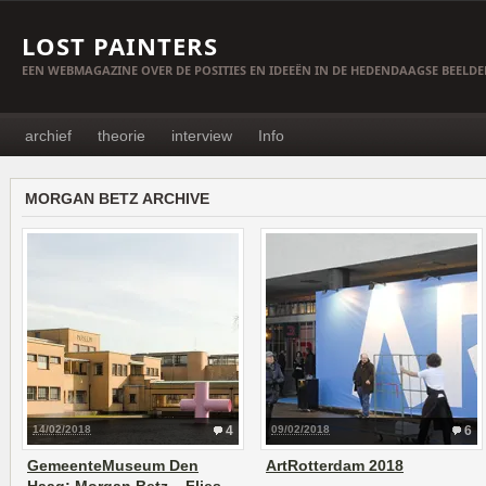
LOST PAINTERS
EEN WEBMAGAZINE OVER DE POSITIES EN IDEEËN IN DE HEDENDAAGSE BEELD
archief
theorie
interview
Info
MORGAN BETZ ARCHIVE
14/02/2018
4
09/02/2018
6
GemeenteMuseum Den
ArtRotterdam 2018