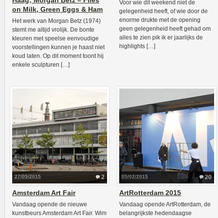
Haag; Morgan Betz – Flies
Voor wie dit weekend niet de
on Milk, Green Eggs & Ham
gelegenheid heeft, of wie door de
enorme drukte met de opening
Het werk van Morgan Betz (1974)
geen gelegenheid heeft gehad om
stemt me altijd vrolijk. De bonte
alles te zien pik ik er jaarlijks de
kleuren met speelse eenvoudige
highlights […]
voorstellingen kunnen je haast niet
koud laten. Op dit moment toont hij
enkele sculpturen […]
27/05/2015
2
05/02/2015
20
Amsterdam Art Fair
ArtRotterdam 2015
Vandaag opende de nieuwe
Vandaag opende ArtRotterdam, de
kunstbeurs Amsterdam Art Fair. Wim
belangrijkste hedendaagse