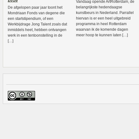
2016
Vandaag opende ArtRotterdam, de
belangrijkste hedendaagse
De afgelopen paar jaar toont het
kunstbeurs in Nederland. Parrallel
Mondriaan Fonds van degene die
hiervan is er een heel uitgebreid
een startstipendium, of een
programma in heel Rotterdam
Werkbijdrage Jong Talent zoals dat
waarvan ik de komende dagen
inmiddels heet, hebben ontvangen
meer hoop te kunnen laten […]
werk in een tentoonstelling in de
[…]