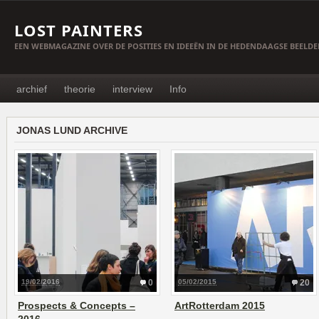
LOST PAINTERS
EEN WEBMAGAZINE OVER DE POSITIES EN IDEEËN IN DE HEDENDAAGSE BEELD
archief
theorie
interview
Info
JONAS LUND ARCHIVE
19/02/2016
0
05/02/2015
20
Prospects & Concepts –
ArtRotterdam 2015