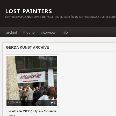
LOST PAINTERS
EEN WEBMAGAZINE OVER DE POSITIES EN IDEEËN IN DE HEDENDAAGSE BEELD
archief
theorie
interview
Info
GERDA KUNST ARCHIVE
12/09/2011
3
Incubate 2011; Open Source