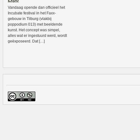
Expo
Vandaag opende dan officieel het
Incubate festival in het Faxx-
gebouw in Tilburg (vlakbij
poppodium 013) met beeldende
kunst. Het concept was simpel,
alles wat er ingestuurd werd, wordt
geëxposeerd. Dat […]